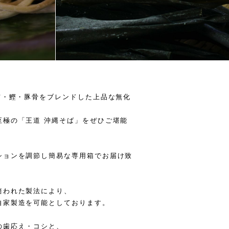
布・鰹・豚骨をブレンドした上品な無化
至極の「王道 沖縄そば」をぜひご堪能
ションを調節し簡易な専用箱でお届け致
培われた製法により、
自家製造を可能としております。
の歯応え・コシと、