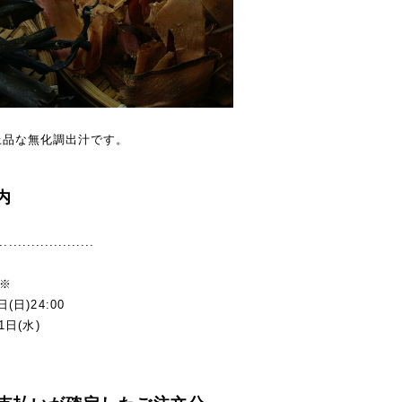
上品な無化調出汁です。
内
.....................
※
(日)24:00
1日(水)
。