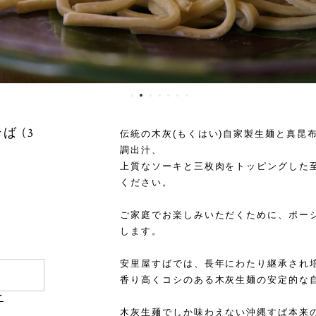
 (3
伝統の木灰(もくはい)自家製生麺と真昆
調出汁、
上質なソーキと三枚肉をトッピングした
ください。
ご家庭でお楽しみいただくために、ポー
します。
安里屋すばでは、長年にわたり継承され
香り高くコシのある木灰生麺の安定的な
け
木灰生麺でしか味わえない沖縄すば本来