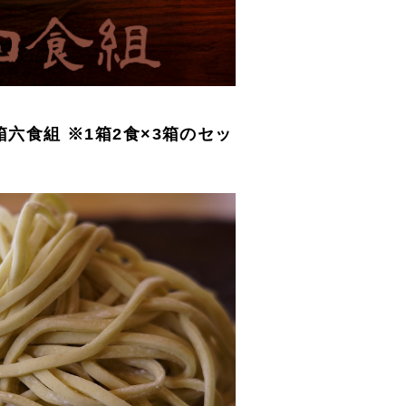
箱六食組 ※1箱2食×3箱のセッ